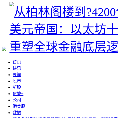
首页
快讯
要闻
股市
新股
信披+
公司
港美股
数据