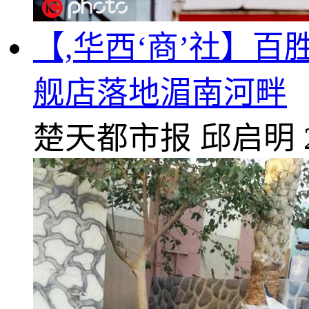
【,华西‘商’社】
舰店落地湄南河畔
楚天都市报
邱启明