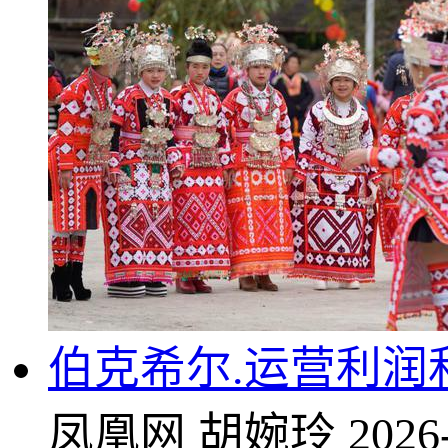
伯克希尔.运营利润
凤凰网
胡婉玲
2026