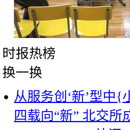
时报
热榜
换一换
从服务创‘新’型中{
四载向“新” 北交