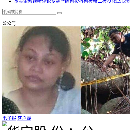
基金
金融
视听
评论
专题
产经
创投
科创板
新三板
投教
ESG
滚
公众号
电子报
客户端